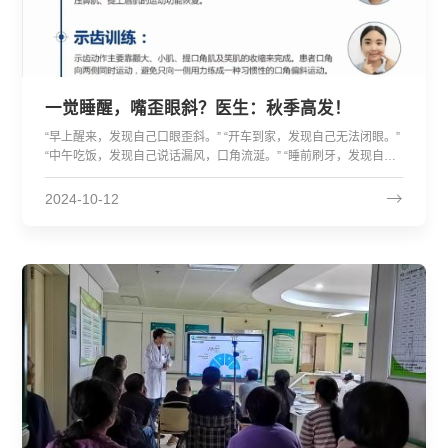
一觉睡醒，嘴歪眼斜？医生：秋季高发！
“早上醒来，发现自己口眼歪斜。” “开车到家，发现自己无法闭眼。”
“中午吃饭，发现自己说话漏风，口角流涎。” “睡前刷牙，发现自己
不能皱眉、鼓腮。” 如果出现以上情况，那么要注意了，你可能被
“容貌杀手”—...
2024-10-12