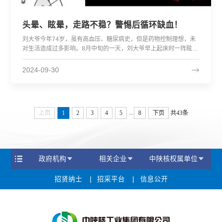
头晕、眩晕，走路不稳？警惕后循环缺血！
刘大爷今年74岁，虽有高血压、糖尿病史，但是药物控制理想，未
对生活造成过多影响。8月中旬的一天，刘大爷早上起床时一阵眩
晕，随即出现恶心、呕吐症状，家人赶忙将他送至二一五医院就
诊。 入院时，刘大爷已呈嗜睡状，...
2024-09-30
...
上页
1
2
3
4
5
8
下页
共43条
政府机构
相关企业
中陕核权属单位
招贤纳士
招采平台
信息公开