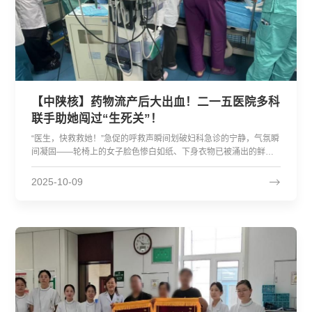
【中陕核】药物流产后大出血！二一五医院多科
联手助她闯过“生死关”！
“医生，快救救她！”急促的呼救声瞬间划破妇科急诊的宁静，气氛瞬
间凝固——轮椅上的女子脸色惨白如纸、下身衣物已被涌出的鲜血
完全浸透、暗红的血珠不断滴落，意识逐渐涣散，生命危在旦夕......
几天前，来自乾县的蒙女士被紧急送至陕西省核工业二一五医院妇
2025-10-09
科急诊。当时的她，面色苍白如纸，冷汗已浸湿衣衫，每一次呼吸
都显得急促而费力。这一切，都源于蒙女士一个月前接受的药物流
产加清宫手术，术后复查时发现宫腔内仍有组织残留。...