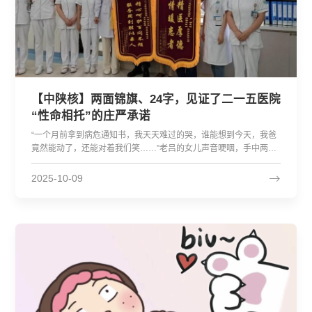
【中陕核】两面锦旗、24字，见证了二一五医院
“性命相托”的庄严承诺
“一个月前拿到病危通知书，我天天难过的哭，谁能想到今天，我爸
竟然能动了，还能对着我们笑……”老吕的女儿声音哽咽，手中两面
红彤彤的锦旗在阳光下熠熠生辉。锦旗上，金灿灿的大字格外醒
目：“精医厚德 情暖患者”“精心呵护百问不烦 服务周到胜似亲人”。这
2025-10-09
一幕，发生在陕西省核工业二一五医院老年医学科的护士站。那一
刻，不仅是家属泪眼婆娑，整个科室的医护人员也为之动容。病情
危重：要命的病，他得了仨一个月前，70岁的老吕因突发脑出血被
紧急送入二一五医院。...