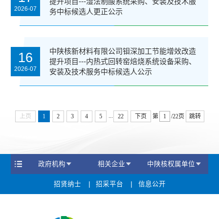
提升项目---湿法制酸系统采购、安装及技术服
2026-07
务中标候选人更正公示
中陕核新材料有限公司钼深加工节能增效改造
16
提升项目---内热式回转窑焙烧系统设备采购、
2026-07
安装及技术服务中标候选人公示
...
上页
1
2
3
4
5
22
下页
第
/22页
跳转
政府机构
相关企业
中陕核权属单位
招贤纳士
招采平台
信息公开