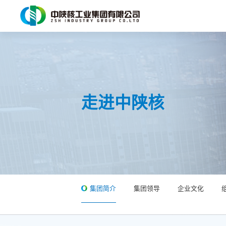
走进中陕核
集团简介
集团领导
企业文化