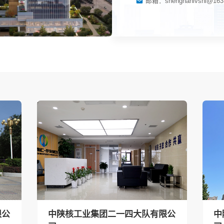
邮箱：shenghanlvshi@163
限公
中陕核工业集团二一四大队有限公
中