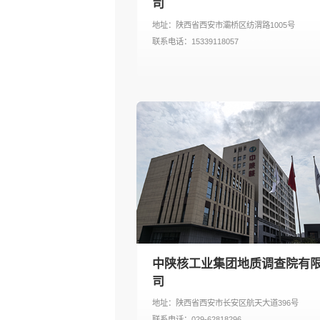
司
地址：陕西省西安市灞桥区纺渭路1005号
联系电话：15339118057
中陕核工业集团地质调查院有
司
地址：陕西省西安市长安区航天大道396号
联系电话：029-62818296