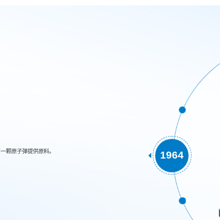
1965
第一颗原子弹提供原料。
五一九队与一八二队合并
1964