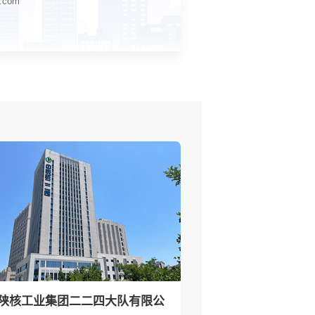
.com
陕核工业集团二二四大队有限公