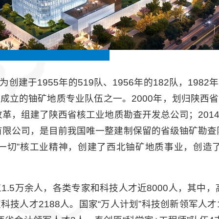
创建于1955年的519队、1956年的182队，19
成立的铀矿地质专业队伍之一。2000年，划归陕西
改革，组建了陕西省核工业地质勘查开发总公司；20
团有限公司，是目前我国唯一整建制保留的省级铀矿勘查
四个一切”核工业精神，创建了西北铀矿地质事业，创造
1.5万余人，各类专家和科技人才近8000人，其中，
国家科技人才2188人。国家“万人计划”科技创新领军人