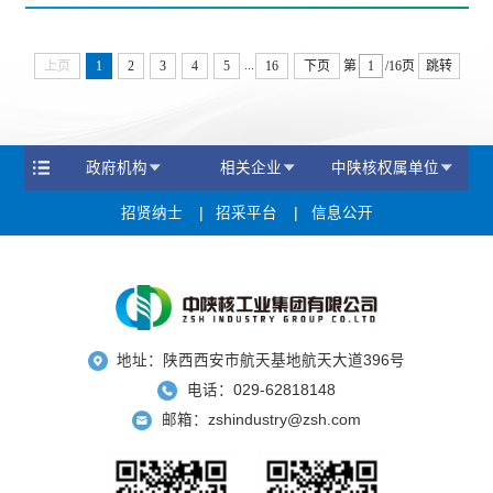
...
上页
1
2
3
4
5
16
下页
第
/16页
跳转
政府机构
相关企业
中陕核权属单位
招贤纳士
招采平台
信息公开
地址：陕西西安市航天基地航天大道396号
电话：029-62818148
邮箱：zshindustry@zsh.com