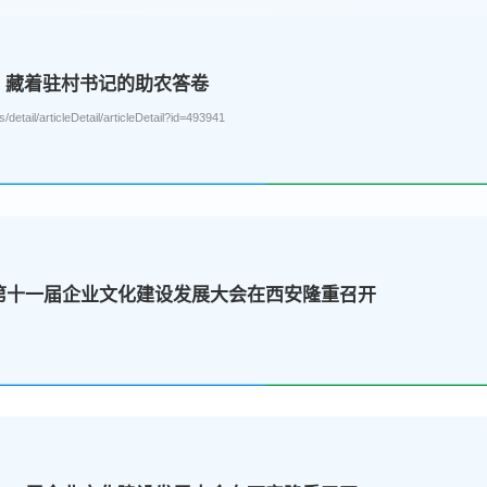
，藏着驻村书记的助农答卷
detail/articleDetail/articleDetail?id=493941
5第十一届企业文化建设发展大会在西安隆重召开