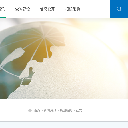
资讯
党的建设
信息公开
招标采购
首页
>
新闻资讯
>
集团新闻
>
正文