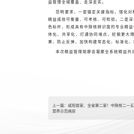
益管理全域覆盖、走深走实。
范明要求，一是锚定关键指标，强化对
精益成效可衡量、可考核、可检验。二是深
色标杆，形成具有中陕核辨识度的专业精益
体化、共享化，打通协同堵点，挖掘更大
果、防止反弹，加快构建常态化、标准化、
本次精益管理观摩会凝聚全系统精益共
上一篇：
咸阳首家、全省第二家！中陕核二一五
营养示范病房