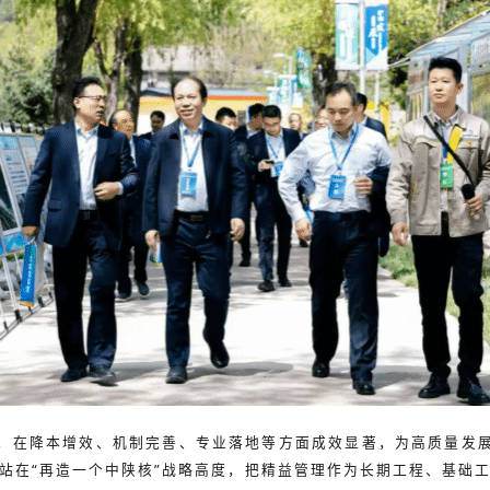
在降本增效、机制完善、专业落地等方面成效显著，为高质量发展筑牢
站在“再造一个中陕核”战略高度，把精益管理作为长期工程、基础