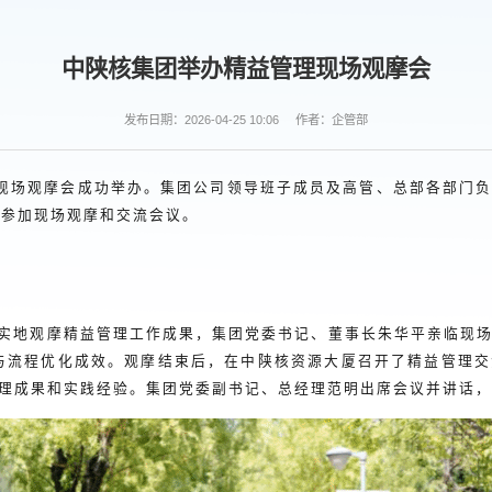
中陕核集团举办精益管理现场观摩会
发布日期：2026-04-25 10:06
作者：企管部
管理现场观摩会成功举办。集团公司领导班子成员及高管、总部各部门
人参加现场观摩和交流会议。
矿实地观摩精益管理工作成果，集团党委书记、董事长朱华平亲临现
理与流程优化成效。观摩结束后，在中陕核资源大厦召开了精益管理
理成果和实践经验。集团党委副书记、总经理范明出席会议并讲话，