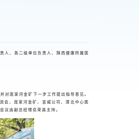
负责人、各二级单位负责人、陕西健康所属医
场并对庞家河金矿下一步工作提出指导意见。
交流会，庞家河金矿、宜威公司、渭北中心医
会议由副总经理岳荣昌主持。