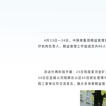
4月23日—24日，中陕核集团精益
疗机构负责人、精益管理工作组成员共86
活动分两阶段开展：23日到庞家河金
24日在宜威公司观摩办公区6S目视化管
院三家单位作交流发言，展示多场景精益管