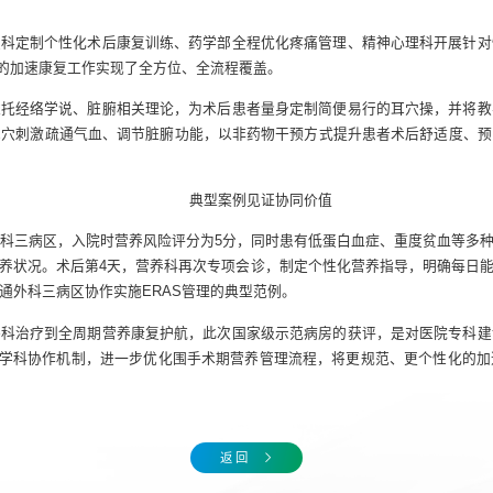
复科定制个性化术后康复训练、药学部全程优化疼痛管理、精神心理科开展针对
区的加速康复工作实现了全方位、全流程覆盖。
依托经络学说、脏腑相关理论，为术后患者量身定制简便易行的耳穴操，并将教
耳穴刺激疏通气血、调节脏腑功能，以非药物干预方式提升患者术后舒适度、预
典型案例见证协同价值
外科三病区，入院时营养风险评分为5分，同时患有低蛋白血症、重度贫血等多
养状况。术后第4天，营养科再次专项会诊，制定个性化营养指导，明确每日
通外科三病区协作实施ERAS管理的典型范例。
外科治疗到全周期营养康复护航，此次国家级示范病房的获评，是对医院专科建
多学科协作机制，进一步优化围手术期营养管理流程，将更规范、更个性化的
返 回