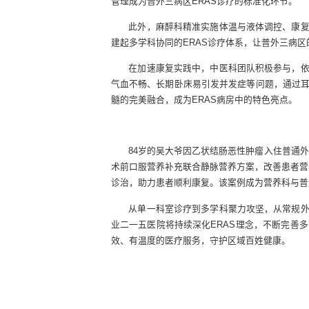
管理成为普外三病区ERAS诊疗的标准化环节。
此外，麻醉科精准实施体温与液体调控、康
建起多学科协同的ERAS诊疗体系，让普外三病
在加速康复实践中，中医科团队积极参与，
气血不畅、长期卧床易引发并发症等问题，通过
髓的完美融合，成为ERAS病房中的特色亮点。
84岁的吴大爷因乙状结肠恶性肿瘤入住普通
术前口服营养补充联合静脉营养方案，改善患者营
诊治，助力患者顺利康复。该案例成为营养科与普
从单一科室诊疗到多学科聚力攻坚，从常规
业二一五医院将持续深化ERAS理念，不断完善
效、有温度的医疗服务，守护区域百姓健康。