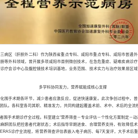
科三病区（肝胆外二科）作为陕西省重点专科、咸阳市重点专科、咸阳市普通外
胃肠等外科领域，曾开展多项咸阳市首例微创技术，在急危重症、疑难疾病诊疗
病诊疗会诊中心及腹腔镜技术培训基地，业务范围、技术实力与治疗效果居区域
多学科协同发力，营养赋能成核心支撑
优化围手术期各环节，减少患者应激反应，促进快速康复。此次争创过程中，普
团队。各科室各司其职、精准发力，共同构建起覆盖术前、术中、术后的全流程
者围手术期诊疗全过程。科室建立“营养筛查－专业评估－个性化方案制定－动
、麻醉团队把控患者代谢状态；术后指导早期进食、合理营养支持，有效降低术
ERAS诊疗全流程，将营养筛查评估表嵌入电子病历、每7天复评，大手术后