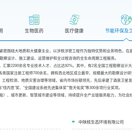
用
生物医药
医疗健康
节能环保及
紧密围绕大地质和大健康主业，以涉核涉密工程作为独特优势和业务特色，在
勘察设计、施工建设、运营维护和全过程咨询的全生命周期工程服务。
司，汇聚2200余名专业技术人才、占比达92%。其中，有2名全国工程勘察设
、各类国家注册工程师700余名，拥有西北地区成立最早、规模最大的勘察设计
理、工程检测、地质灾害治理等领域，省内市场份额领先，先后承建了酒泉卫星
伐内思”奖、“全国建设系统先进集体奖”“詹天佑奖”等300余项行业奖项。
能）、城市更新、智慧城市建设等领域，持续提升全产业链服务能力，为社会
中陕核生态环境有限公司