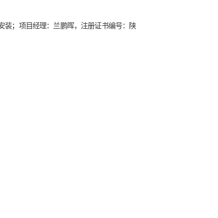
求安装
；项目
经理
：
兰鹏晖，
注册证书编号：
陕