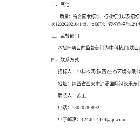
二
、其
他
质量：
符合国家标准、行业标准以及招标
1612020202104148；质保期：验收合格后12个
三
、监督部门
本招标项目的监督部门
为中科核润
(陕
四
、联
系方式
招标人：中科核润
(陕西)生态环境有限
地址：陕西省西安市浐灞国际港长乐东
联系人：苏
工
电话：
13020780892
电子邮箱：
1240614474@qq.com