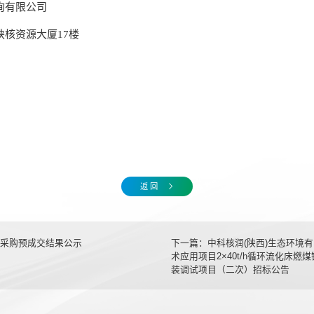
询有限公司
陕核资源大厦
17
楼
返 回
采购预成交结果公示
下一篇：
中科核润(陕西)生态环境
术应用项目2×40t/h循环流化床
装调试项目（二次）招标公告