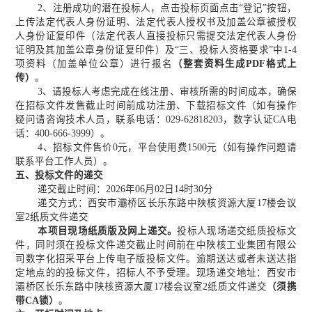
2、注册成功的潜在投标人，点击投标页面点击“登记”按钮，
上传法定代表人身份证明、法定代表人授权书及加盖公章被授权
人身份证复印件（法定代表人直接投标只需提交法定代表人身份
证明及其加盖公章身份证复印件）及“三、投标人资格要求”中1-
4
项资料（加盖单位公章）进行报名
（整套资料生成
PDF格式上
传）
。
3、请投标人考虑完成在线注册、审核所需的时间成本，确保
在招标文件发售截止时间前成功注册、下载招标文件（如有操作
疑问请咨询技术人员，联系电话：029-62818203，数字认证CA电
话：400-666-3999）。
4、招标文件售价0元，平台使用费1500元（如有操作问题请
联系平台工作人员）。
五、投标文件的递交
递交截止时间
：
2026年
06
月
02
日
14时30分
递交方式：西安市灞桥区长乐东路中陕核资源大厦
17楼会议
室2纸质文件递交
本项目现场纸质版及网上递交。
投标人现场递交纸质投标文
件，同时须在投
标
文件递交截止时间前在中陕核工业集团有限公
司数字化招采平台上传电子版投标文件。逾期送达或者未送达指
定地点的的投标文件，招标人不予受理。现场递交地址：西安市
灞桥区长乐东路中陕核资源大厦
17楼会议室2纸质文件递交
（须携
带
CA锁）
。