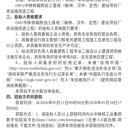
(001)
中陕核辐照加工基地（榆林、汉中、定西）建设项目厂
房设施改造工程
三、投标人资格要求
(001
中陕核辐照加工基地（榆林、汉中、定西）建设项目厂
房设施改造工程）
的投标人资格能力要求：
1、投标人需具备独立法人资格，具有合法有效的营业执照；
2、具备建设行政主管部门核发的建筑工程施工总承包三级及
以上资质，并具备有效的安全生产许可证；
3、拟派项目负责人具备建筑工程专业二级及以上建造师资格
注册在本企业，具有有效的安全考核B证，且无其他在建工程；
4、投标人具备良好的信用记录，未被“信用中国”
（http://www.creditchina.gov.cn/）列入“重大税收违法失信主体”及
“政府采购严重违法失信行为记录名单”；未被“中国执行信息公开
网”（http://zxgk.court.gov.cn/）列入“失信被执行人”（提供网站查
询结果截图）。
本项目不允许联合体投标。
四、招标文件的获取
获取时间
：从
2026年
05
月
11
日
09时00分到2026年
05
月
18
日
17
时00分
获取方式：
1、请投标人在以上获取时间内从中陕核工业集团
数字化招采平台(https://zshzc.com/homepage)（注册-CA锁办理-项
目报名-下载文件-在线投标）选择本项目报名并获取招标文件。