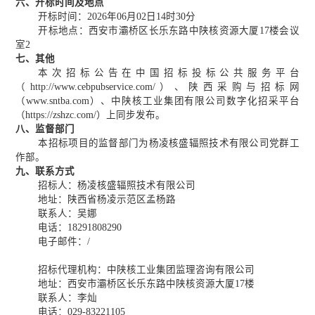
六、开标时间及地点
开标时间：
2026年
06
月
02
日
14时30分
开标地点：西安市灞桥区长乐东路中陕核资源大厦
17楼会议
室2
七、其他
本次招标公告在中国招标投标公共服务平台
（
http://www.cebpubservice.com/）
、陕西采购与招标网
（
www.sntba.com）、中陕核工业集团有限公司数字化招采平台
（https://zshzc.com/）上同步发布。
八、
监督部门
本招标项目的监督部
门为杨凌核盛辐照技术有限公司党群工
作部。
九、联系方式
招标人
：杨凌核盛辐照技术有限公司
地址：陕西省杨凌示范区孟杨路
联系人：吴娜
电话：
18291808290
电子邮件：
/
招标代理机构：中陕核工业集团监理咨询有限公司
地址：西安市灞桥区长乐东路中陕核资源大厦
17楼
联系人：
李灿
电话：
029-
83221105