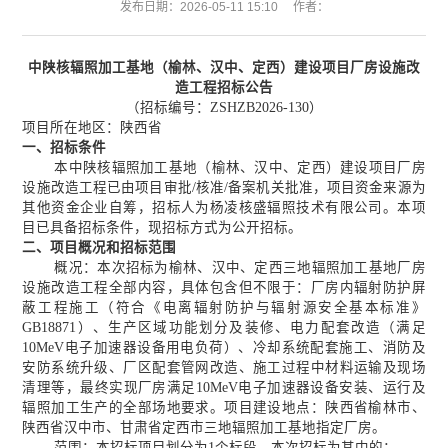
发布日期：2026-05-11 15:10
作者：
中陕核辐照加工基地（榆林、汉中、定西）建设项目厂房设施改
造工程招标
公告
（
招标
编号：
ZSHZB2026-130）
项目所在地区：陕西省
一、招标条件
本
中陕核辐照加工基地（榆林、汉中、定西）建设项目厂房
设施改造工程
已由项目审批
/核准/备案机关批准，项目资金来源为
其他资金企业自筹
，招标人为
杨凌核盛辐照技术有限公司
。本项
目已具备招标条件，现招标方式为公开招标。
二、
项目概况和招标范围
概况
：本次招标为榆林、汉中、定西三地辐照加工基地
厂房
设施改造
工程全
部
内容，具体包含但不限于：厂房
内
辐射防护屏
蔽工程施工（符合《电离辐射防护与辐射源安全基本标准》
GB18871）、生产区域功能划分及装修、电力配套改造（满足
10MeV电子加速器设备用电负荷）、冷却系统配套施工、消防及
安防系统升级、厂区配套管网改造、施工过程中材料运输及现场
清理等，最终实现厂房满足10MeV电子加速器设备安装、运行及
辐照加工生产的全部场地要求。项目建设地点
：
陕西省榆林市、
陕西省汉中市、甘肃省定西市三地辐照加工基地指定厂房
。
范围：本招标项目划分为
1
个标段，本次招标为其中的：