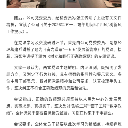
随后，公司党委委员、纪检委员冯张生传达了上级有关文件
精神，宣读了公司《关于2026年五一、端午期间纠“四风”树新风
工作提示》。
在党课学习及交流研讨环节，首先由公司党委委员、副总经
理葛建兵讲授了题为《奋力谱写“十五五”发展新篇章》的党课。接
着，冯张生讲授了题为《树立和践行正确政绩观》的专题党课。
大家一致认为，两堂党课主题鲜明、内涵深刻，既指明了发
展方向，又划定了行为红线，具有很强的指导性和警示意义。多
位中层干部表示，将对照党课精神和公司要求，认真梳理手头工
作，坚决纠正不符合正确政绩观的思路和做法。
会议指出，正确的政绩观必须坚持以人民为中心的发展思
想，实事求是、真抓实干，坚决反对“形象工程”“面子工程”“数字政
绩”。全体党员干部要自觉接受监督，习惯在约束下干事创业。
会议要求，全体党员干部要以此次学习为新起点，持续锤炼