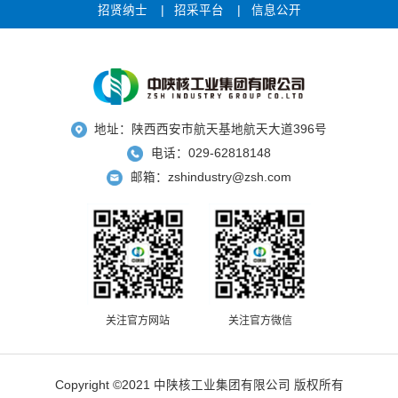
招贤纳士
招采平台
信息公开
地址：陕西西安市航天基地航天大道396号
电话：029-62818148
邮箱：zshindustry@zsh.com
关注官方网站
关注官方微信
Copyright ©2021 中陕核工业集团有限公司 版权所有