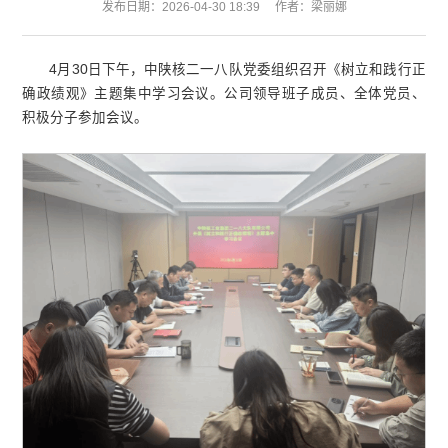
发布日期：2026-04-30 18:39
作者：梁丽娜
4月30日下午，中陕核二一八队党委组织召开《树立和践行正
确政绩观》主题集中学习会议。公司领导班子成员、全体党员、
积极分子参加会议。