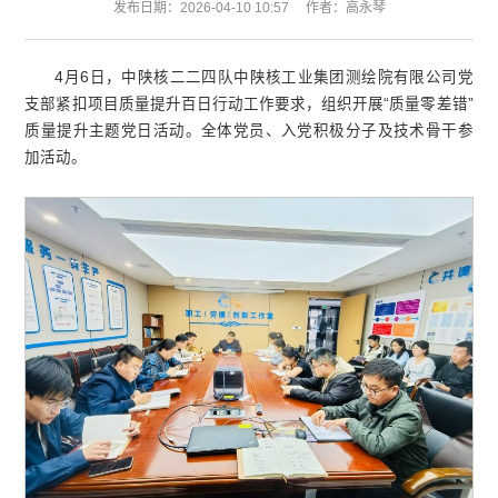
发布日期：2026-04-10 10:57
作者：高永琴
4月6日，中陕核二二四队中陕核工业集团测绘院有限公司党
支部紧扣项目质量提升百日行动工作要求，组织开展“质量零差错”
质量提升主题党日活动。全体党员、入党积极分子及技术骨干参
加活动。