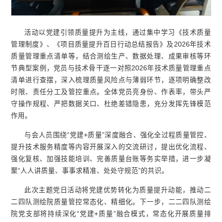
活动以党建引领质量提升为主线，通过集中学习《技术质量
管理制度》、《项目质量提升百日行动总结报告》及2026年技术
质量管理重点清单等，结合测绘生产、数据处理、成果审核等环
节典型案例，党员与技术骨干逐一对照2026年技术质量管理重点
清单进行查摆，深入梳理质量风险点与薄弱环节，逐项明确整改
时限、责任分工及管控重点。全体党员亮身份、作表率，带头严
守操作规程、严把数据关口、杜绝差错隐患，充分发挥先锋模范
作用。
与会人员围绕“党建+质量”深度融合、强化全过程质量管控、
提升技术服务精度等内容开展深入的交流研讨，提出优化流程、
强化复核、加强技能培训、完善质量台账等务实举措，进一步凝
聚“人人讲质量、事事求精准、处处守规范”的共识。
此次主题党日活动将党建优势转化为质量提升动能，推动二
二四队测绘院质量管控常态化、精细化。下一步，二二四队测绘
院党支部将持续深化“党建+质量”融合模式，常态化开展质量排