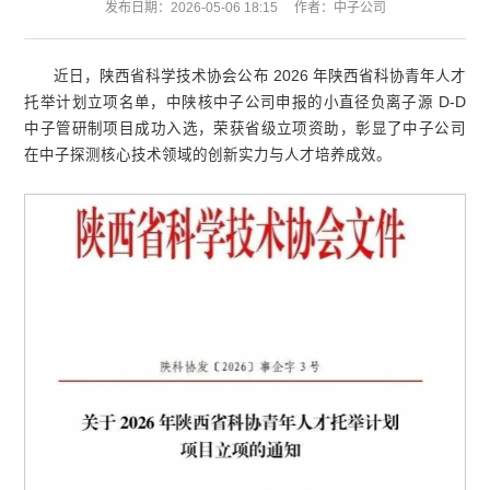
发布日期：2026-05-06 18:15
作者：中子公司
近日，陕西省科学技术协会公布 2026 年陕西省科协青年人才
托举计划立项名单，中陕核中子公司申报的小直径负离子源 D-D
中子管研制项目成功入选，荣获省级立项资助，彰显了中子公司
在中子探测核心技术领域的创新实力与人才培养成效。