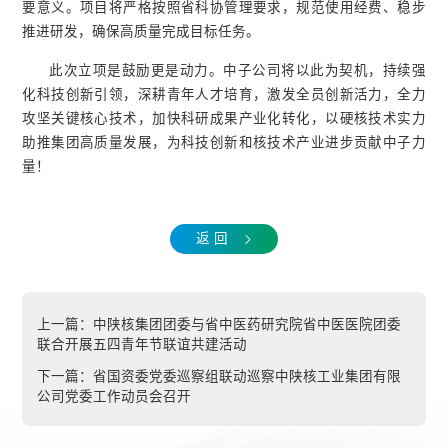
要意义。项目将严格按照省科协管理要求，规范使用经费、稳步
推进研发，确保高质量完成目标任务。
此次立项是鼓励更是动力。中子公司将以此为契机，持续强
化科技创新引领，深耕青年人才培育，激发全员创新活力，全力
攻坚关键核心技术，加快科研成果产业化转化，以硬核技术实力
助推集团高质量发展，为科技创新和核技术产业进步贡献中子力
量！
返 回
上一篇：
中陕核集团团委与省中医药研究院省中医医院团委
联合开展五四青年节联谊共建活动
下一篇：
省国资委党委巡察组联动巡察中陕核工业集团有限
公司党委工作动员会召开