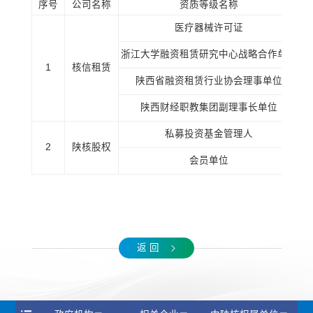
序号
公司名称
资质等级名称
医疗器械许可证
市
浙江大学融资租赁研究中心战略合作单位
1
核信租赁
陕西省融资租赁行业协会理事单位
陕西财经职教集团副理事长单位
私募投资基金管理人
2
陕核股权
会员单位
返 回