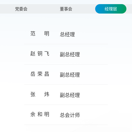
党委会
董事会
经理层
范明
总经理
赵铜飞
副总经理
岳荣昌
副总经理
张炜
副总经理
余和明
总会计师