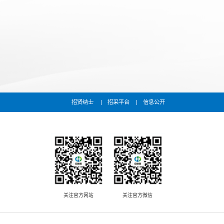
招贤纳士
招采平台
信息公开
关注官方网站
关注官方微信