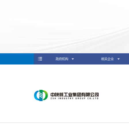
政府机构
相关企业