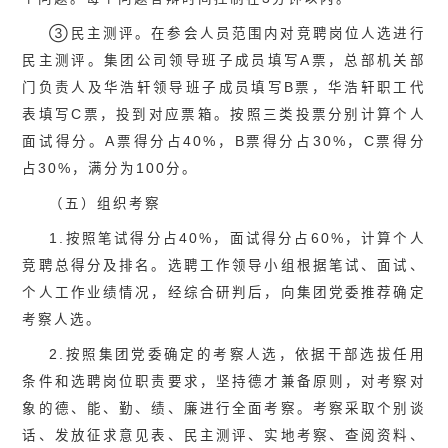
③民主测评。在参会人员范围内对竞聘岗位人选进行
民主测评。集团公司领导班子成员填写A票，总部机关部
门负责人及华浩轩领导班子成员填写B票，华浩轩职工代
表填写C票，投到对应票箱。按照三类投票分别计算个人
面试得分。A票得分占40%，B票得分占30%，C票得分
占30%，满分为100分。
（五）组织考察
1.按照笔试得分占40%，面试得分占60%，计算个人
竞聘总得分及排名。选聘工作领导小组根据笔试、面试、
个人工作业绩情况，经综合研判后，向集团党委推荐确定
考察人选。
2.按照集团党委确定的考察人选，依据干部选拔任用
条件和选聘岗位职责要求，坚持德才兼备原则，对考察对
象的德、能、勤、绩、廉进行全面考察。考察采取个别谈
话、发放征求意见表、民主测评、实地考察、查阅资料、