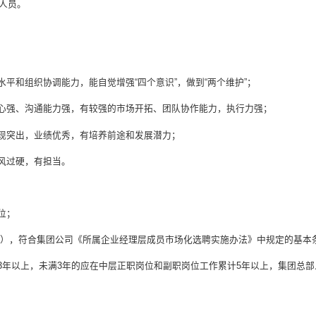
人员。
水平和组织协调能力，能自觉增强“四个意识”，做到“两个维护”；
任心强、沟通能力强，有较强的市场开拓、团队协作能力，执行力强；
表现突出，业绩优秀，有培养前途和发展潜力；
作风过硬，有担当。
位；
之后出生），符合集团公司《所属企业经理层成员市场化选聘实施办法》中规定的基
满3年以上，未满3年的应在中层正职岗位和副职岗位工作累计5年以上，集团总