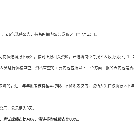
层市场化选聘公告，报名时间为公告发布之日至7月23日。
公司岗位选聘报名表》，按时上报相关资料，若选聘岗位与报名人数比例小于1：
名人员进行资格审查，资格审查的主要内容包括以下三个方面：报名表内容是
限未满的；近三年年度考核有基本称职、不称职等次的；被纳入失信被执行人名
公示，公示期为3天。
笔试成绩占比40%，演讲答辩成绩占比60%。