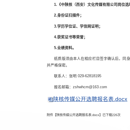
1.《中陕核（西安）文化传媒有限公司岗位选
2.身份证扫描件；
3.学历学位证、学信网证明；
4.获奖证书等荣誉；
5.业绩资料。
纸质版须由本人在相应栏目签字确认后，同
并严格保密。
联系人：张明 029-62818195
报名邮箱：zshwhcm@163.com
陕核传媒公开选聘报名表.docx
附件【
陕核传媒公开选聘报名表.docx
】已下载
226
次