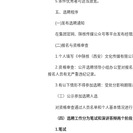
5.条件优秀者可适当放宽。
五、选聘程序
(一)发布选聘通知
在集团官网、陕核传媒公众号等平台发布经理
(二)报名与资格审查
1.个人填写《中陕核（西安）文化传媒有限
2.资格审查：公开选聘领导小组办公室对报
报名人员有无严重违纪记录。
3.有以下情形不得参加选聘：受处分影响期
（三）公示参加选聘人选
对资格审查通过人员名单和个人基本情况进行
（四）选聘工作分为笔试和演讲答辩两个阶段，
1.笔试