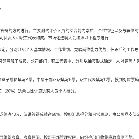
。
场答辩的方式进行。主要测试评价人员的综合能力素质、个性特征以及与职位的
司负责人和职工代表构成。市场化选聘大会按照以下程序进行：
决定，分别介绍个人基本情况、工作业绩、竞聘岗位能力优势、任职后的工作思
司领导班子成员、公司部门、职工代表中，分别以抽签形式确定一人对竞聘人
导班子成员填写A票，中层干部正职填写B票，职工代表填写C票，投到对应票
、C（20%）选票占比计算选聘人员个人得分。
成绩占40%，演讲答辩成绩占60%。按照汇总得分和日常表现，由公司党支部
展组织考察。考察期间，按照干部管理权限，向纪检部门收集廉政意见回复。