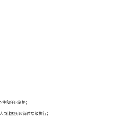
本条件和任职资格；
部人员比照对应岗位层级执行；