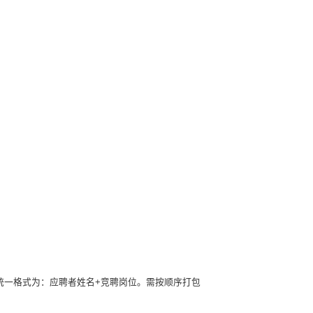
统一格式为：应聘者姓名+竞聘岗位。需按顺序打包