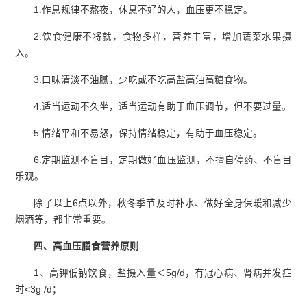
1.作息规律不熬夜，休息不好的人，血压更不稳定。
2.饮食健康不将就，食物多样，营养丰富，增加蔬菜水果摄
入。
3.口味清淡不油腻，少吃或不吃高盐高油高糖食物。
4.适当运动不久坐，适当运动有助于血压调节，但不要过量。
5.情绪平和不易怒，保持情绪稳定，有助于血压稳定。
6.定期监测不盲目，定期做好血压监测，不擅自停药、不盲目
乐观。
除了以上6点以外，秋冬季节及时补水、做好全身保暖和减少
烟酒等，都非常重要。
四、
高血压膳食营养原则
1、高钾低钠饮食，盐摄入量＜5g/d，有冠心病、肾病并发症
时<3g /d；