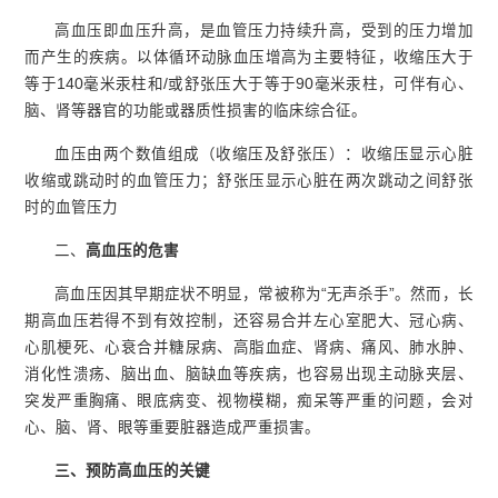
高血压即血压升高，是血管压力持续升高，受到的压力增加
而产生的疾病。以体循环动脉血压增高为主要特征，收缩压大于
等于140毫米汞柱和/或舒张压大于等于90毫米汞柱，可伴有心、
脑、肾等器官的功能或器质性损害的临床综合征。
血压由两个数值组成（收缩压及舒张压）：收缩压显示心脏
收缩或跳动时的血管压力；舒张压显示心脏在两次跳动之间舒张
时的血管压力
二、
高血压的危害
高血压因其早期症状不明显，常被称为“无声杀手”。然而，长
期高血压若得不到有效控制，还容易合并左心室肥大、冠心病、
心肌梗死、心衰合并糖尿病、高脂血症、肾病、痛风、肺水肿、
消化性溃疡、脑出血、脑缺血等疾病，也容易出现主动脉夹层、
突发严重胸痛、眼底病变、视物模糊，痴呆等严重的问题，会对
心、脑、肾、眼等重要脏器造成严重损害。
三、
预防高血压
的
关键