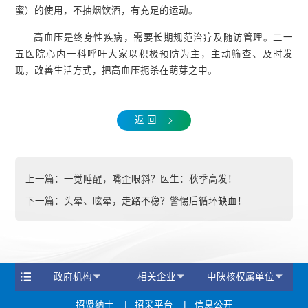
蜜）的使用，不抽烟饮酒，有充足的运动。
高血压是终身性疾病，需要长期规范治疗及随访管理。二一
五医院心内一科呼吁大家以积极预防为主，主动筛查、及时发
现，改善生活方式，把高血压扼杀在萌芽之中。
返 回
上一篇：
一觉睡醒，嘴歪眼斜？医生：秋季高发！
下一篇：
头晕、眩晕，走路不稳？警惕后循环缺血！
政府机构
相关企业
中陕核权属单位
招贤纳士
招采平台
信息公开