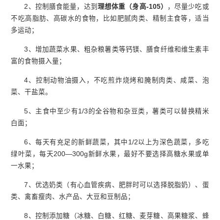
2、控制膳食能量，达到
理想体重（身高
-
105）
，尽量少吃或
不吃高脂肪、高碳水的食物，比如肥腻肉类、精制主食等，适当
多运动；
3、增加蔬菜水果、粗杂粮薯类等钙镁、膳食纤维和维生素丰
富的食物摄入量；
4、控制动物油摄入，不吃煎炸烧烤和腌制肉类、咸菜、泡
菜、干盐菜。
5、主食中至少有1/3的全谷物和杂豆类，薯类可以替换精米
白面；
6、每天有充足的新鲜蔬菜，其中1/2以上为深色蔬菜，多吃
绿叶菜，每天200—300g新鲜水果，最好不要选择高糖水果或单
一水果；
7、优选奶类（有心血管疾病、肥胖时可以选择脱脂奶）、蛋
类、禽畜瘦肉、水产品、大豆和豆制品；
8、控制添加糖（冰糖、白糖、红糖、麦芽糖、高果糖浆、蜂