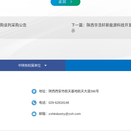
返 回
购谈判采购公告
下一篇：
陕西华浩轩新能源科技开
示
中陕核权属单位
地址：陕西西安市航天基地航天大道396号
电话：029-62818148
邮箱：zshindustry@zsh.com