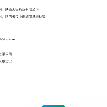
司，陕西天谷药业有限公司
村，
陕西省汉中市城固县
柳林镇
96@qq.com
有限公司
大厦
17层