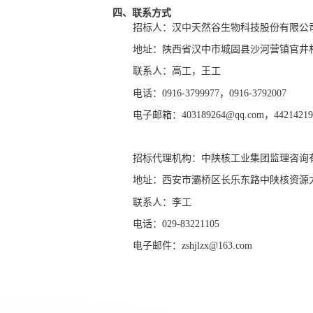
四、联系方式
招标人：汉中天然谷生物科技股份有限公
地址：陕西省汉中市城固县沙河营镇官井
联系人：
高工
，
王工
电话：
0916-3799977
，
0916-379
2007
电子邮箱：
403189264@qq.com
，
4421421
招标代理机构：中陕核工业集团监理咨询
地址：西安市灞桥区长乐东路中陕核资源
联系人：李工
电话：
029-83221105
电子邮件：
zshjlzx@163.com