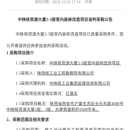
发布日期：2025-12-01 17:14
作者：
中陕核资源大厦
2-3层室内装修改造项目谈判
采购
公告
中陕核资源大厦
2-3层室内装修改造项目
已具备采购条件，现
公开邀请供应商参加谈判采购活动。
1 采购项目简介
1.1采购项目名称：
中陕核资源大厦
2-3层室内装修改造项目
1.2采购人：
陕西核工业工程勘察院有限公司
1.3采购代理机构：
中陕核工业集团监理咨询有限公司
1.4采购项目资金落实情况：
已落实
1.5采购项目概况：
陕西省西安市浐灞生态区长乐东路
4688号
中陕核资源大厦2层、3层，总建筑面积约4500平米
。
2、
采购范围及相关要求
2.1采购范围
：
施工设计图及工程量清单范围内包含的内