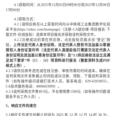
4.1获取时间：从2025年
12
月
02
日
09时00分到2025年
12
月
08
日
17时00分
4.2获取方式：
4.2.1请供应商在以上获取时间内从中陕核工业集团数字化招
采平台(https://zshzc.com/homepage)（注册-CA锁办理-项目报名-下
载文件-在线投标）选择本项目报名并获取谈判采购文件。
4.2.2
注册成功的潜在供应商，点击投标页面点击
“登记”按
钮，
上传法定代表人身份证明、法定代表人授权书及加盖公章被
授权人身份证复印件（法定代表人直接投标只需提交法定代表人
身份证明及其加盖公章身份证复印件）及
“
3.1
供应商依法设立且满
足如下要求
”中
（
1）
-
（
4）
项资料
进行报名（整套资料生成
PDF
格式上传）
。
4.2.3
请供应商考虑完成在线注册、审核所需的时间成本，确保在
谈判采购文件发售截止时间前成功注册、领取、下载谈判采购文
件
（如有操作疑问请拨打技术人员，联系电话：
029-62818032，
CA技术服务电话：4006663999）。
4.2.
4
谈判采购文件售价
0元，平台使用费1500元（如有操作问题请
联系平台工作人员）。
5、
响应文件的递交
5.1响应文件递交的截止时间
为
202
5
年
12
月
12
日
14
时
30
分
，