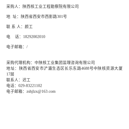
采购
人：
陕西核工业工程勘察院有限公司
地
址：
陕西省西安市西影路
301号
联
系
人：
颜
工
电
话：
18292002010
电子邮箱：
/
采购代理机构：中陕核工业集团监理咨询有限公司
地址：陕西省西安市浐灞生态区长乐东路
4688号中陕核资源大厦
17
层
联系人：
迟
工
电话：
029-
83221102
电子邮箱：
zshjlzx@163.com