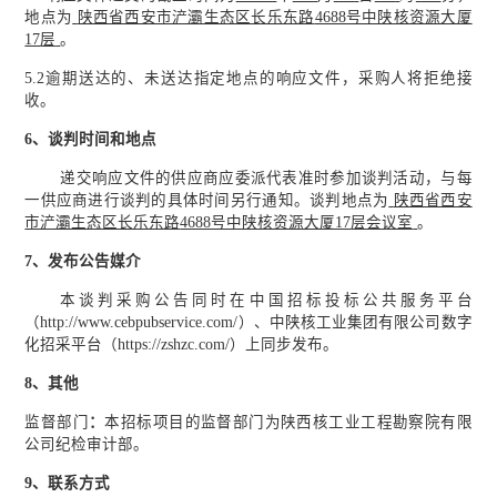
地点
为
陕西省西安市浐灞生态区长乐东路
4688号中陕核资源大厦
17
层
。
5.2逾期送达的、未送达指定地点的响应文件，采购人将拒绝接
收。
6、
谈判时间和地点
递交响应文件的供应商应委派代表准时参加谈判活动，与每
一供应商进行谈判的具体时间另行通知。谈判地点为
陕西省西安
市浐灞生态区长乐东路
4688号中陕核资源大厦17
层会议室
。
7、
发布公告媒介
本谈判采购公告
同时在中国招标投标公共服务平台
（
http://www.cebpubservice.com/）、中陕核工业集团有限公司数字
化招采平台（https://zshzc.com/）上同步发布。
8、
其他
监督部门
：
本招标项目的监督部门为
陕西核工业工程勘察院有限
公司纪检审计部
。
9、
联系方式