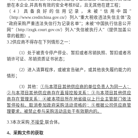
册在本企业
,并具有有效的安全考核B证，且无其他在建工程
；
（
4
）具备良好的信用记录，未被
“信用中国”
（http://www.creditchina.gov.cn/）列入“重大税收违法失信主体”及
“政府采购严重违法失信行为记录名单”；未被“中国执行信息公开
网”（http://zxgk.court.gov.cn/）列入“失信被执行人”（提供加盖公
章的截图）
。
3.2供应商不得存在下列情形之一：
（1）
处于被责令停产停业、暂扣或者吊销执照、暂扣或者吊
销许可证、吊销资质证书状态；
（2）
进入清算程序，或被宣告破产，或其他丧失履约能力的
情形；
（3）
其他：
①
与本项目其他供应商的单位负责人为同一人
；
②
与本项目其他供应商存在直接控股关系
；
③与本项目其他供应
商存在管理关系
；
④被本项目所在地省级以上行业主管部门依法
暂停投标、取消参加政府采购活动资格的
；
⑤
根据公司供应商管
理要求，被禁止参与采购活动且处于有效期内的。
3.3本次采购
不接受
联合体。
4、
采购文件的获取