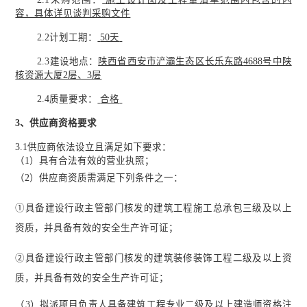
容，具体详见谈判采购文件
2.2
计划工期
：
50天
2.3
建设
地点
：
陕西省西安市浐灞生态区长乐东路
4688号中陕
核资源大厦2层、3层
2.4质量
要求
：
合格
3、
供应商资格要求
3.1供应商依法设立且满足如下要求：
（
1）具有合法有效的营业执照
；
（
2）
供应商资质需满足下列条件之一：
①具备建设行政主管部门核发的建筑工程施工总承包三级及以上
资质，并具备有效的安全生产许可证；
②具备建设行政主管部门核发的建筑装修装饰工程二级及以上资
质，并具备有效的安全生产许可证；
（
3）
拟派项目负责人具备建筑
工程专业
二
级
及以上
建造师资格注