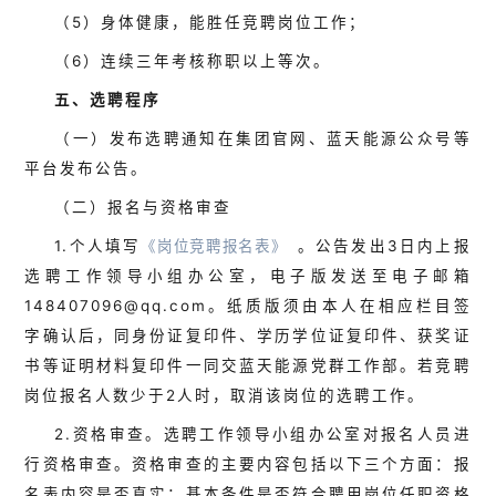
（5）身体健康，能胜任竞聘岗位工作；
（6）连续三年考核称职以上等次。
五、选聘程序
（一）发布选聘通知在集团官网、蓝天能源公众号等
平台发布公告。
（二）报名与资格审查
1.个人填写
《岗位竞聘报名表》
。公告发出3日内上报
选聘工作领导小组办公室，电子版发送至电子邮箱
148407096@qq.com。纸质版须由本人在相应栏目签
字确认后，同身份证复印件、学历学位证复印件、获奖证
书等证明材料复印件一同交蓝天能源党群工作部。若竞聘
岗位报名人数少于2人时，取消该岗位的选聘工作。
2.资格审查。选聘工作领导小组办公室对报名人员进
行资格审查。资格审查的主要内容包括以下三个方面：报
名表内容是否真实；基本条件是否符合聘用岗位任职资格