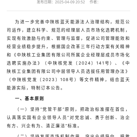
发布日期：2025-04-09 20:52
作者：
为进一步完善中陕核蓝天能源法人治理结构，规范公
司运作，建立科学、规范的经理层人员市场化选聘机制，
实现有效激励与约束、管理与监督，促进公司管理能效和
经营业绩稳步提升，根据国企改革三年行动方案有关精神
和《中陕核工业集团有限公司所属企业经理层成员市场化
选聘实施办法》（中陕核党发〔2024〕141号）、《中
陕核工业集团有限公司中层领导人员选拔任用管理办法》
（中陕核党发〔2023〕108号）等文件精神，结合蓝天
能源实际，特制订本公告。
一、基本原则
（一）坚持“党管干部”原则，把政治标准摆在首位，
认真落实国有企业领导人员“对党忠诚、勇于创新、治企
有方、兴企有为、清正廉洁”标准。
（二）坚持发挥市场机制作用，突出业绩导向，把敢